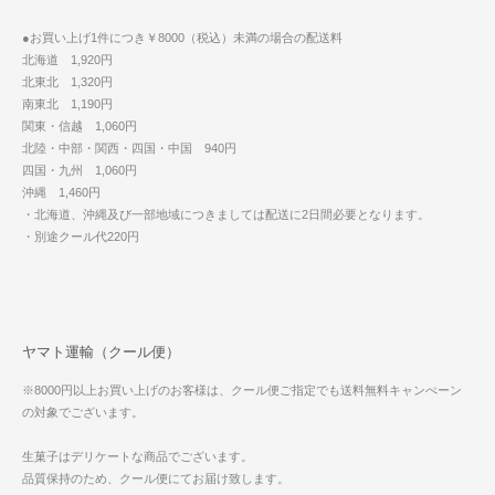
●お買い上げ1件につき￥8000（税込）未満の場合の配送料
北海道 1,920円
北東北 1,320円
南東北 1,190円
関東・信越 1,060円
北陸・中部・関西・四国・中国 940円
四国・九州 1,060円
沖縄 1,460円
・北海道、沖縄及び一部地域につきましては配送に2日間必要となります。
・別途クール代220円
ヤマト運輸（クール便）
※8000円以上お買い上げのお客様は、クール便ご指定でも送料無料キャンぺーン
の対象でございます。
生菓子はデリケートな商品でございます。
品質保持のため、クール便にてお届け致します。