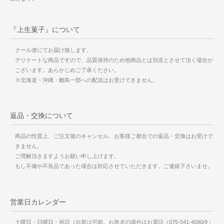
『上生菓子』について
クール便にてお届け致します。
デリケートな商品ですので、品質保持のため他商品とは別送とさせて頂く場合が
ございます。あらかじめご了承ください。
※北海道・沖縄・離島一部への配送はお受けできません。
返品・交換について
商品の性質上、ご注文後のキャンセル、お客様ご都合での返品・交換はお受けで
きません。
ご理解頂きますようお願い申し上げます。
もし不備や不良品であった場合は対応させていただきます。ご連絡下さいませ。
営業日カレンダー
土曜日・日曜日・祝日（出荷は可能。お急ぎの場合はお電話（075-541-4090/9：