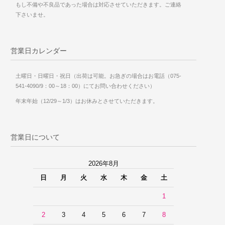
もし不備や不良品であった場合は対応させていただきます。ご連絡
下さいませ。
営業日カレンダー
土曜日・日曜日・祝日（出荷は可能。お急ぎの場合はお電話（075-
541-4090/9：00～18：00）にてお問い合わせください）
年末年始（12/29～1/3）はお休みとさせていただきます。
営業日について
2026年8月
日
月
火
水
木
金
土
1
2
3
4
5
6
7
8