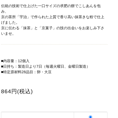
伝統の技術で仕上げた一口サイズの求肥の餅でこしあんを包
み、
京の茶所「宇治」で作られた上質で香り高い抹茶きな粉で仕上
げました。
京に伝わる「抹茶」と「京菓子」の技の出会いをお楽しみ下さ
いませ。
■内容量：12個入
■日持ち：製造日より7日（毎週火曜日、金曜日製造）
■特定原材料28品目：卵・大豆
864円(税込)