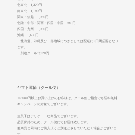
北東北 1,320円
南東北 1,190円
関東・信越 1,060円
北陸・中部・関西・四国・中国 940円
四国・九州 1,060円
沖縄 1,460円
・北海道、沖縄及び一部地域につきましては配送に2日間必要となり
ます。
・別途クール代220円
ヤマト運輸（クール便）
※8000円以上お買い上げのお客様は、クール便ご指定でも送料無料
キャンぺーンの対象でございます。
生菓子はデリケートな商品でございます。
品質保持のため、クール便にてお届け致します。
他商品と同時にご購入頂くと別送とさせていただく場合がございま
す。