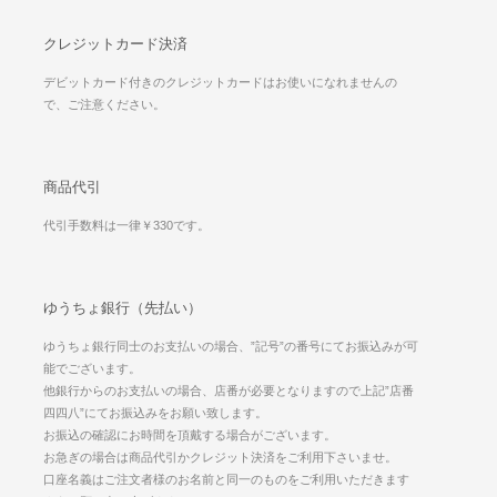
クレジットカード決済
デビットカード付きのクレジットカードはお使いになれませんの
で、ご注意ください。
商品代引
代引手数料は一律￥330です。
ゆうちょ銀行（先払い）
ゆうちょ銀行同士のお支払いの場合、”記号”の番号にてお振込みが可
能でございます。
他銀行からのお支払いの場合、店番が必要となりますので上記”店番
四四八”にてお振込みをお願い致します。
お振込の確認にお時間を頂戴する場合がございます。
お急ぎの場合は商品代引かクレジット決済をご利用下さいませ。
口座名義はご注文者様のお名前と同一のものをご利用いただきます