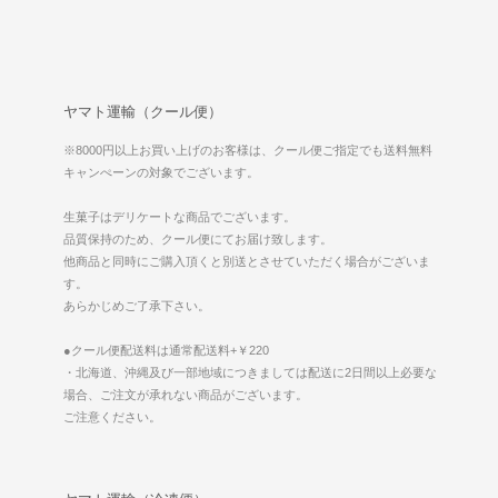
ヤマト運輸（クール便）
※8000円以上お買い上げのお客様は、クール便ご指定でも送料無料
キャンぺーンの対象でございます。
生菓子はデリケートな商品でございます。
品質保持のため、クール便にてお届け致します。
他商品と同時にご購入頂くと別送とさせていただく場合がございま
す。
あらかじめご了承下さい。
●クール便配送料は通常配送料+￥220
・北海道、沖縄及び一部地域につきましては配送に2日間以上必要な
場合、ご注文が承れない商品がございます。
ご注意ください。