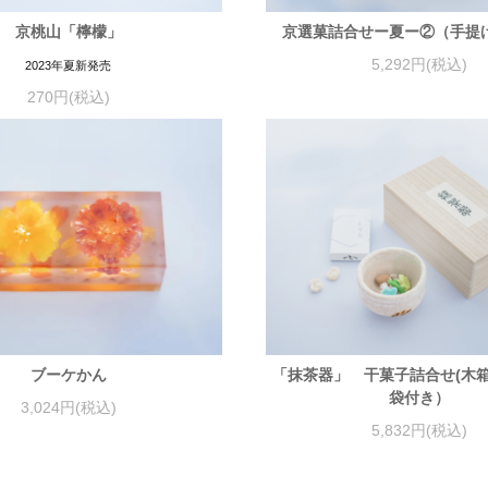
京桃山「檸檬」
京選菓詰合せー夏ー②（手提
5,292円(税込)
2023年夏新発売
270円(税込)
ブーケかん
「抹茶器」 干菓子詰合せ(木
袋付き）
3,024円(税込)
5,832円(税込)