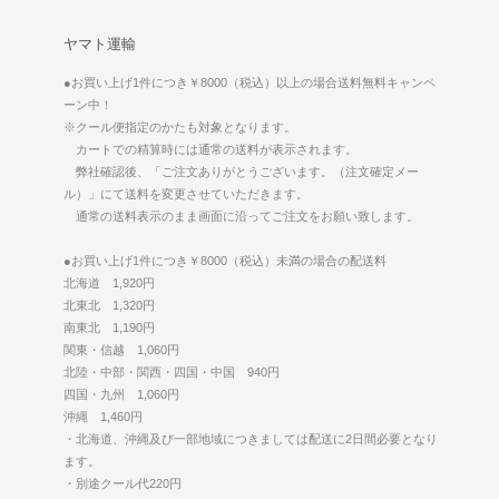
ヤマト運輸
●お買い上げ1件につき￥8000（税込）以上の場合送料無料キャンペ
ーン中！
※クール便指定のかたも対象となります。
カートでの精算時には通常の送料が表示されます。
弊社確認後、「ご注文ありがとうございます。（注文確定メー
ル）」にて送料を変更させていただきます。
通常の送料表示のまま画面に沿ってご注文をお願い致します。
●お買い上げ1件につき￥8000（税込）未満の場合の配送料
北海道 1,920円
北東北 1,320円
南東北 1,190円
関東・信越 1,060円
北陸・中部・関西・四国・中国 940円
四国・九州 1,060円
沖縄 1,460円
・北海道、沖縄及び一部地域につきましては配送に2日間必要となり
ます。
・別途クール代220円