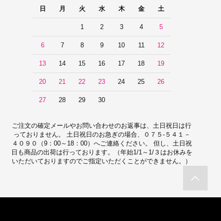
日
月
火
水
木
金
土
1
2
3
4
5
6
7
8
9
10
11
12
13
14
15
16
17
18
19
20
21
22
23
24
25
26
27
28
29
30
ご注文の確定メールやお問い合わせのお返事は、土日祝日は行
っておりません。 土日祝日のお急ぎの場合、０７５-５４１－
４０９０（9：00～18：00）へご連絡ください。 但し、土日祝
日も商品の出荷は行っております。（年始1/1～1/３はお休みを
いただいておりますのでご指定いただくことができません。）